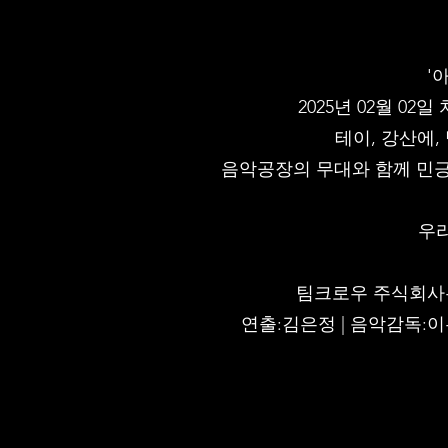
'
2025년 02월 0
테이, 강산에,
음악공장의 무대와 함께 민긍
우리
팀크로우 주식회사는
연출:김은정 | 음악감독:이은