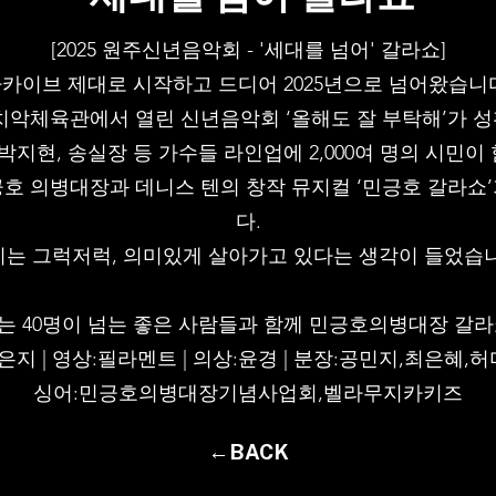
[2025 원주신년음악회 - '세대를 넘어' 갈라쇼]
아카이브 제대로 시작하고 드디어 2025년으로 넘어왔습니다
2일 치악체육관에서 열린 신년음악회 ‘올해도 잘 부탁해’가
 박지현, 송실장 등 가수들 라인업에 2,000여 명의 시민이
호 의병대장과 데니스 텐의 창작 뮤지컬 ‘민긍호 갈라쇼
다.
는 그럭저럭, 의미있게 살아가고 있다는 생각이 들었습
 40명이 넘는 좋은 사람들과 함께 민긍호의병대장 갈
지 | 영상:필라멘트 | 의상:윤경 | 분장:공민지,최은혜,허
싱어:민긍호의병대장기념사업회,벨라무지카키즈
←BACK