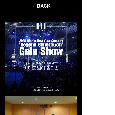
←BACK