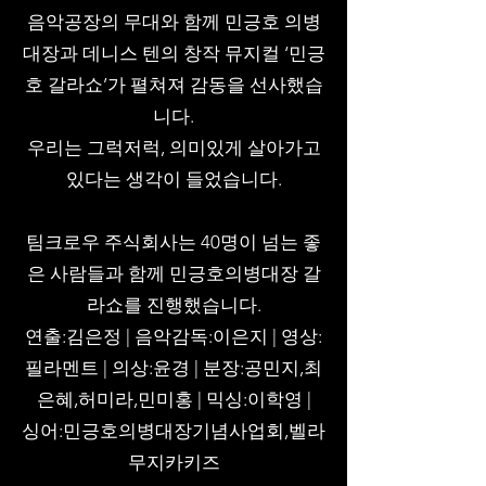
음악공장의 무대와 함께 민긍호 의병
대장과 데니스 텐의 창작 뮤지컬 ‘민긍
호 갈라쇼’가 펼쳐져 감동을 선사했습
니다.
우리는 그럭저럭, 의미있게 살아가고
있다는 생각이 들었습니다.
팀크로우 주식회사는 40명이 넘는 좋
은 사람들과 함께 민긍호의병대장 갈
라쇼를 진행했습니다.
연출:김은정 | 음악감독:이은지 | 영상:
필라멘트 | 의상:윤경 | 분장:공민지,최
은혜,허미라,민미홍 | 믹싱:이학영 |
싱어:민긍호의병대장기념사업회,벨라
무지카키즈