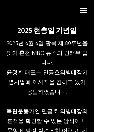
2025 현충일 기념일
2025년 6월 6일 광복 제 80주년을
맞아 춘천 MBC 뉴스의 인터뷰 입
니다.
윤정환 대표는 민긍호의병대장기
념사업회 이사직을 겸하고 있어
응답하였습니다.
독립운동가인 민긍호 의병대장의
흔적을 확인할 수 있는 암석이 나
뭇잎에 덮여 발견조차 어렵고, 제