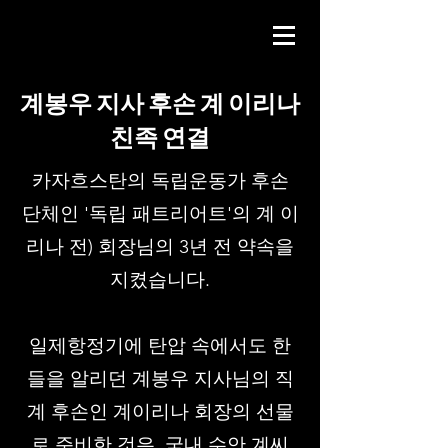
​계봉우 지사 후손 계 이리나
친족 연결
카자흐스탄의 독립운동가 후손
단체인 '독립 패트리어트'의 계 이
리나 전) 회장님의 3년 전 약속을
지켰습니다.
일제항정기에 탄압 속에서도 한
들을 알리던 계봉우 지사님의 직
계 후손인 계이리나 회장의 선물
로 준비한 것은, 국내 수안 계씨