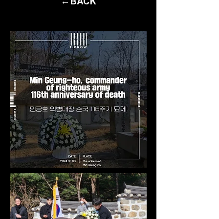
←BACK