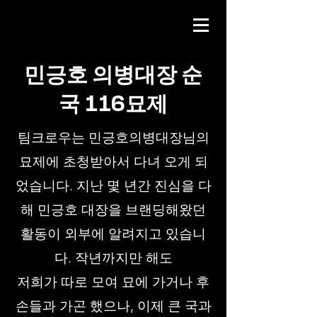
민긍호 의병대장 순
국 116묘제
팀크로우는 민긍호의병대장님의
묘제에 초청받아서 다녀 오게 되
었습니다. 지난 몇 년간 진심을 다
해 민긍호 대장을 브랜딩해왔던
활동이 외부에 알려지고 있습니
다. 작년까지만 해도
저희가 따로 모여 묘에 가거나 후
손들과 가곤 했으나, 이제 큰 국과