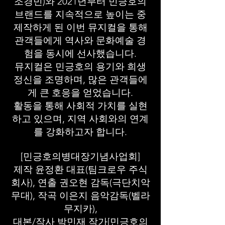
조경빈)와
2021년부터 민긍호의
브랜드를 지속적으로 높이는 중
제작하게 된 이번 뮤지컬을 통해
관객들에게 역사와 문화예술 경
험을 동시에 선사했습니다.
뮤지컬은 민긍호의 용기와 희생
정신을 조명하며, 많은 관객들에
게 큰 호응을 얻었습니다.
활동을 통해 사회적 가치를 실현
하고 있으며, 지역 사회와의 연계
를 강화하고자 합니다.
[민긍호의병대장기념사업회
]
제작 윤정환 대표(팀크로우 주식
회사), 연출 권오현 감독(극단치악
무대), 작곡 이은지 음악감독(벨라
무지카),
대본/작사 박민재 작가[민긍호의